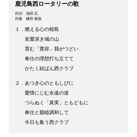
鹿児島西ロータリーの歌
作詞 池田 広
作曲 鎌田 範政
１．燃える心の桜島
友愛深き城の山
育む「寛容」我がつどい
奉仕の理想打ち立てて
かたく結ばん西クラブ
２．あつき心のともしびに
愛情にじむ永遠の道
つらぬく「真実」ともどもに
奉仕と親睦調和して
今日も集う西クラブ