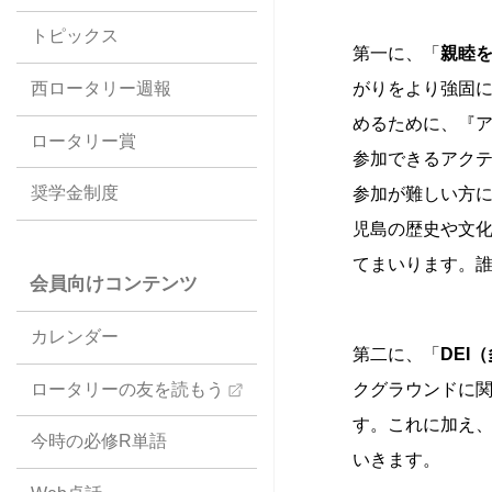
トピックス
第一に、「
親睦
西ロータリー週報
がりをより強固
めるために、『
ロータリー賞
参加できるアク
奨学金制度
参加が難しい方
児島の歴史や文
てまいります。
会員向けコンテンツ
カレンダー
第二に、「
DEI
ロータリーの友を読もう
クグラウンドに
す。これに加え
今時の必修R単語
いきます。