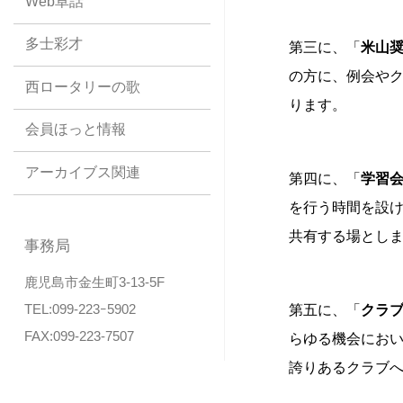
Web卓話
多士彩才
第三に、「
米山
の方に、例会や
西ロータリーの歌
ります。
会員ほっと情報
アーカイブス関連
第四に、「
学習
を行う時間を設
共有する場とし
事務局
鹿児島市金生町3-13-5F
TEL:099-223ｰ5902
第五に、「
クラ
FAX:099-223-7507
らゆる機会にお
誇りあるクラブ