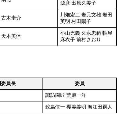
源彦 出原久美子
川畑宏二 岩元文雄 岩田
古木圭介
英明 村田陽子
小山光義 久永忠範 軸屋
天本美信
麻衣子 前村さおり
副委員長
委員
諏訪園匠 荒殿一洋
鮫島信一 櫻美義明 海江田嗣人