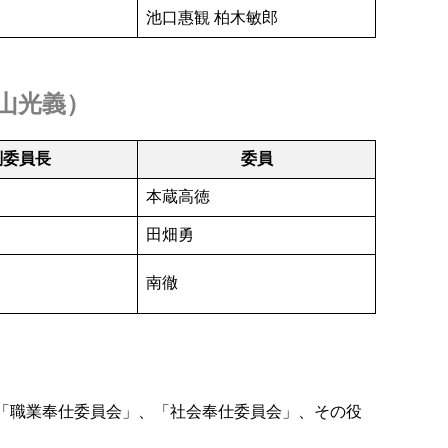
池口惠観 柏木敏郎
山光義
）
副委員長
委員
本蔵高徳
田畑勇
南徹
、「職業奉仕委員会」、「社会奉仕委員会」、その役