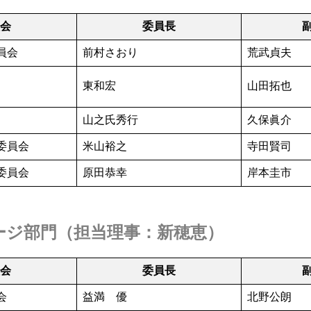
員会
委員長
員会
前村さおり
荒武貞夫
東和宏
山田拓也
山之氏秀行
久保眞介
委員会
米山裕之
寺田賢司
委員会
原田恭幸
岸本圭市
ージ部門
（担当理事：
新穂恵
）
員会
委員長
会
益満 優
北野公朗