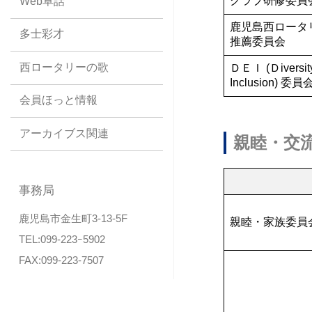
クラブ研修委員
Web卓話
鹿児島西ロータ
多士彩才
推薦委員会
西ロータリーの歌
ＤＥＩ (Ｄiversity
Inclusion) 委員
会員ほっと情報
アーカイブス関連
親睦・交
事務局
鹿児島市金生町3-13-5F
親睦・家族委員
TEL:099-223ｰ5902
FAX:099-223-7507