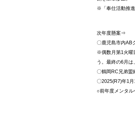
※「奉仕活動推
次年度懸案⇒
〇鹿児島市内AB
※偶数月第1火曜日
う。最終の6月は
〇鶴岡RC兄弟盟
〇2025(R7)
○前年度メンタル