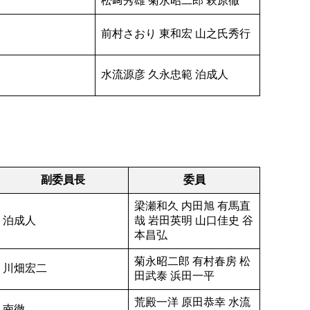
松﨑秀雄 菊永昭二郎 萩原徹
前村さおり 東和宏 山之氏秀行
水流源彦 久永忠範 泊成人
副委員長
委員
梁瀬和久 内田旭 有馬直
泊成人
哉 岩田英明 山口佳史 谷
本昌弘
菊永昭二郎 有村春房 松
川畑宏二
田武泰 浜田一平
荒殿一洋 原田恭幸 水流
南徹