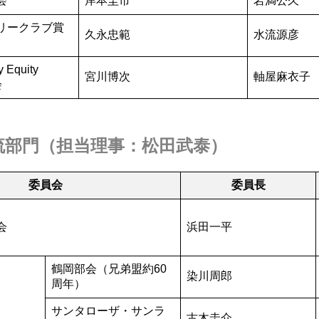
会
岸本圭市
岩満公久
リークラブ賞
久永忠範
水流源彦
 Equity
宮川博次
軸屋麻衣子
会
流部門
（担当理事：
松田武泰
）
委員会
委員長
会
浜田一平
鶴岡部会（兄弟盟約60
染川周郎
周年）
サンタローザ・サンラ
古木圭介