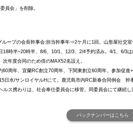
進委員会」を削除。
グループの会長幹事会:担当幹事年⇒2ケ月に1回。山形屋社交室
18時半~20時半、8/6、10/1、12/3、2/4予約済み。4/1
、次年度合同のため倍のMAX52名設え。
約60周年、宜蘭RC創立70周年、下関東創立60周年、参加促進
年1月15日水/サンロイヤルHにて。鹿児島市内RC新春合同例会 
ヘルス携わりは、社会奉仕委員会に移管。同委員会にて継続し
バックナンバーはこちら