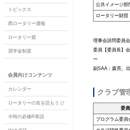
公共イメージ部
トピックス
ロータリー財団
西ロータリー週報
ロータリー賞
理事会諮問委員会
委員【委員長】
奨学金制度
ー
副SAA：森亮、
会員向けコンテンツ
カレンダー
クラブ管
ロータリーの友を読もう
委
今時の必修R単語
プログラム委員