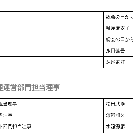
総会の日から
軸屋麻衣子
総会の日から
永田健吾
深尾兼好
理運営部門担当理事
担当理事
松田武泰
当理事
濵嵜和久
ト部門担当理事
水流源彦