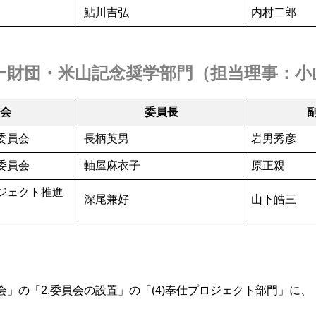
鮎川吉弘
内村二郎
ー財団・米山記念奨学部門
（担当理事：
小
員会
委員長
委員会
長柄英男
岩男秀彦
委員会
軸屋麻衣子
原正親
ジェクト推進
深尾兼好
山下皓三
会」の「2.委員会の設置」の「(4)奉仕プロジェクト部門」に