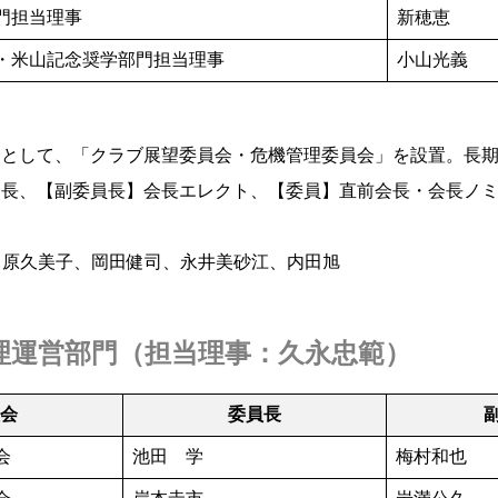
門担当理事
新穂恵
・米山記念奨学部門担当理事
小山光義
として、「クラブ展望委員会・危機管理委員会」を設置。長期
会長、【副委員長】会長エレクト、【委員】直前会長・会長ノ
出原久美子、岡田健司、永井美砂江、内田旭
理運営部門
（担当理事：
久永忠範
）
員会
委員長
会
池田 学
梅村和也