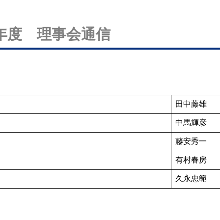
25年度 理事会通信
田中藤雄
中馬輝彦
藤安秀一
有村春房
久永忠範