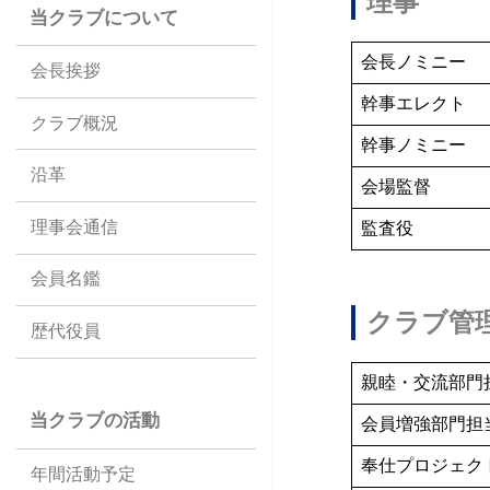
理事
当クラブについて
会長ノミニー
会長挨拶
幹事エレクト
クラブ概況
幹事ノミニー
沿革
会場監督
理事会通信
監査役
会員名鑑
クラブ管
歴代役員
親睦・交流部門
当クラブの活動
会員増強部門担
奉仕プロジェク
年間活動予定