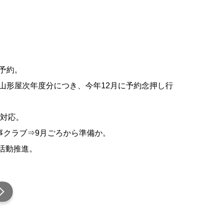
予約。
、6/3は山形屋次年度分につき、今年12月に予約念押し行
+対応。
幹事クラブ⇒9月ごろから準備か。
活動推進。