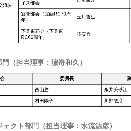
イズ部会
交流委
宜蘭部会（宜蘭RC70周
玉川哲生
年）
下関東部会（下関東
藤安秀一
RC60周年）
部門
（担当理事：
濵嵜和久
）
員会
委員長
西山勝
永井美砂江
村田陽子
川野敏彦
ジェクト部門
（担当理事：
水流源彦
）