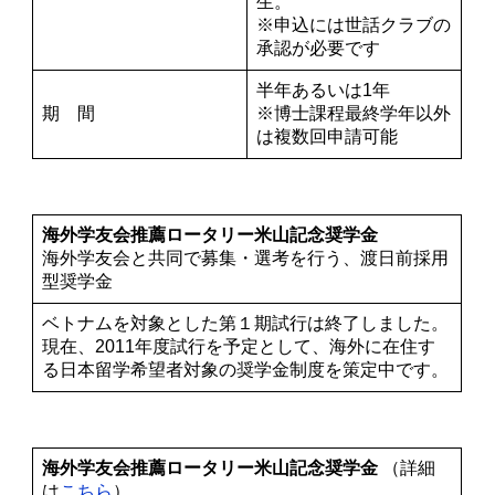
生。
※申込には世話クラブの
承認が必要です
半年あるいは1年
期 間
※博士課程最終学年以外
は複数回申請可能
海外学友会推薦ロータリー米山記念奨学金
海外学友会と共同で募集・選考を行う、渡日前採用
型奨学金
ベトナムを対象とした第１期試行は終了しました。
現在、2011年度試行を予定として、海外に在住す
る日本留学希望者対象の奨学金制度を策定中です。
海外学友会推薦ロータリー米山記念奨学金
（詳細
は
こちら
）