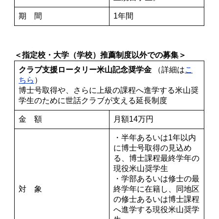
期 間
1年間
＜指定校・大学（学校）推薦制度以外での募集＞
クラブ支援ロータリー米山記念奨学金
（詳細は
こ
ちら
）
博士号取得や、さらに上級の課程へ進学する米山奨
学生のために世話クラブが支える延長制度
金 額
月額14万円
・半年あるいは1年以内
に博士号取得の見込め
る、博士課程最終学年の
現役米山奨学生
・学部あるいは修士の最
対 象
終学年に在籍し、同地区
の修士あるいは博士課程
へ進学する現役米山奨学