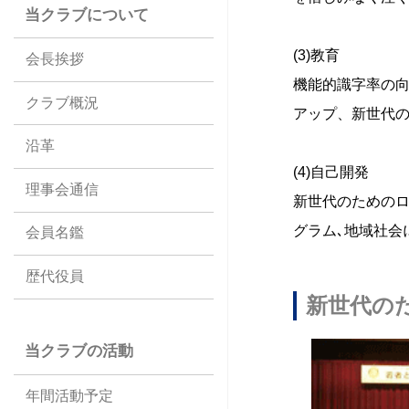
当クラブについて
(3)教育
会長挨拶
機能的識字率の
クラブ概況
アップ、新世代
沿革
(4)自己開発
理事会通信
新世代のためのロ
グラム､地域社会
会員名鑑
歴代役員
新世代の
当クラブの活動
年間活動予定