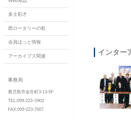
Web卓話
多士彩才
西ロータリーの歌
会員ほっと情報
インター
アーカイブス関連
事務局
鹿児島市金生町3-13-5F
TEL:099-223ｰ5902
FAX:099-223-7507