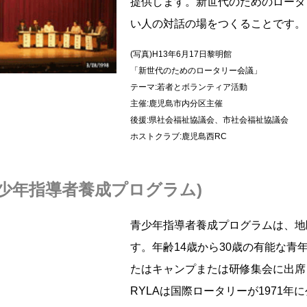
提供します。新世代のためのロータ
い人の対話の場をつくることです。
(写真)H13年6月17日黎明館
「新世代のためのロータリー会議」
テーマ:若者とボランティア活動
主催:鹿児島市内分区主催
後援:県社会福祉協議会、市社会福祉協議会
ホストクラブ:鹿児島西RC
青少年指導者養成プログラム
)
青少年指導者養成プログラムは、地
す。年齢14歳から30歳の有能な
たはキャンプまたは研修集会に出席
RYLAは国際ロータリーが1971