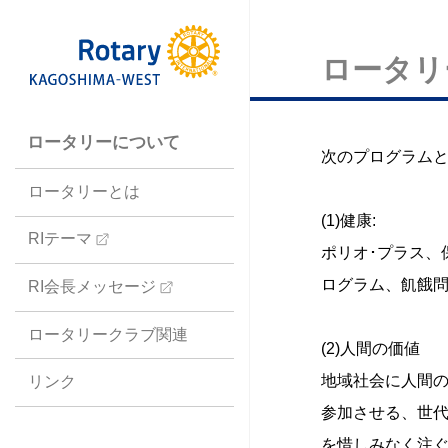
ロータリ
ロータリーについて
次のプログラムと
ロータリーとは
(1)健康:
RIテーマ
ポリオ･プラス
ログラム、飢餓
RI会長メッセージ
ロータリークラブ関連
(2)人間の価値
地域社会に人間
リンク
参加させる、世
を惜しみなく注