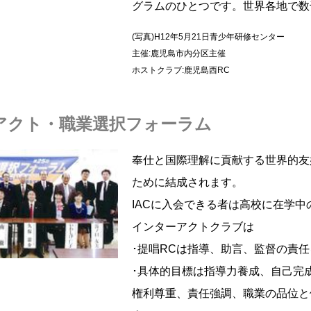
グラムのひとつです。世界各地で数
(写真)H12年5月21日青少年研修センター
主催:鹿児島市内分区主催
ホストクラブ:鹿児島西RC
アクト・職業選択フォーラム
奉仕と国際理解に貢献する世界的友
ために結成されます。
IACに入会できる者は高校に在学中
インターアクトクラブは
･提唱RCは指導、助言、監督の責
･具体的目標は指導力養成、自己完
権利尊重、責任強調、職業の品位と