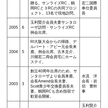
贈る。サンライズRC，鶴
宏二国際
岡RCと３RCの共同プロジ
奉仕委員
ェクト。13名で現地訪問。
長
玉利賢介会員夫妻サンタロ
2005
6
ーザ訪問・サンライズRC
例会出席。
RI大阪大会からの帰路、デ
ルバート・アビー元会長来
2004
5
鹿。例会出席。古木圭介、
川畑宏二両会員宅にホーム
ステイ。
創立40周年出席のため、サ
ンタローザより会員来鹿。
水流 洋
会長Amend会長夫妻、
会長・岩
2003
3
Scott青少年交換委員長夫
切 豊幹
妻。鶴岡RCも含め指宿で
事
歓迎会開催。
玉利賢介