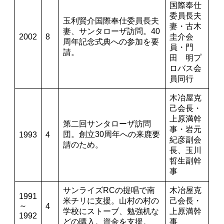
国際奉仕
委員長夫
玉利賢介国際奉仕委員長夫
妻・古木
妻、サンタローザ訪問。40
2002
8
圭介会
周年記念式典への参加を要
員・門
請。
田 明プ
ロバス会
員同行
木冶屋克
己会長・
上原満幹
第二回サンタローザ訪問
事・岩元
団。創立30周年への来鹿要
1993
4
紀彦副会
請のため。
長、玉川
哲生副幹
事
サンライズRCの提唱で南
木冶屋克
1991
米チリに支援。山村の村の
己会長・
～
4
学校にストーブ、勉強机な
上原満幹
1992
どの購入。資金を支援。
事