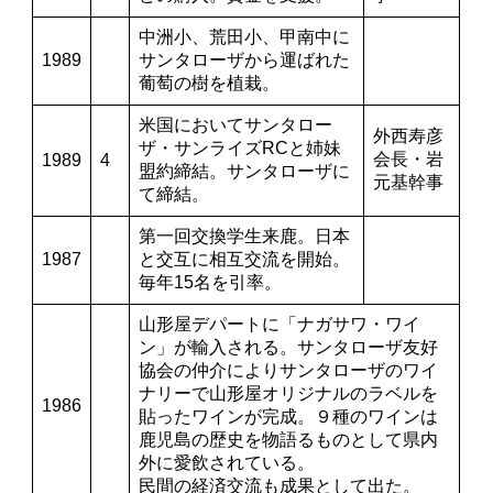
中洲小、荒田小、甲南中に
1989
サンタローザから運ばれた
葡萄の樹を植栽。
米国においてサンタロー
外西寿彦
ザ・サンライズRCと姉妹
会長・岩
1989
4
盟約締結。サンタローザに
元基幹事
て締結。
第一回交換学生来鹿。日本
1987
と交互に相互交流を開始。
毎年15名を引率。
山形屋デパートに「ナガサワ・ワイ
ン」が輸入される。サンタローザ友好
協会の仲介によりサンタローザのワイ
ナリーで山形屋オリジナルのラベルを
1986
貼ったワインが完成。９種のワインは
鹿児島の歴史を物語るものとして県内
外に愛飲されている。
民間の経済交流も成果として出た。