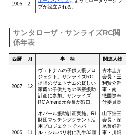
ポール･ハリス
によってロータリークラ
1905
2
ブが設立される。
サンタローザ・サンライズRC関
係年表
西暦
月
事 柄
関連人物
ヴェトナムの子供支援プロ
古木圭介
ジェクト。サンライズRC
会長・玉
提唱のヴェトナムの貧しい
利賢介幹
2007
12
家庭の子供たちの医療援助
事・南
計画に参加。サンライズ
徹国際奉
RC Amend元会長が窓口。
仕委員長
ネパール援助計画実施。RI
山下皓三
財団マッチンググラント活
会長・深
用プロジェクトでネパー
尾兼好幹
2005
11
ル・シルバリ村に乳牛33頭
事・川畑