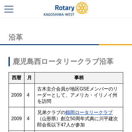
沿革
鹿児島西ロータリークラブ沿革
西暦
月
事柄
古木圭介会員が地区GSEメンバーのリ
2009
4
ーダーとして、アメリカ・イリノイ州
を訪問
兄弟クラブの
鶴岡ロータリークラブ
2009
4
（山形県）創立50周年式典に川平建次
郎会長以下47人が参加