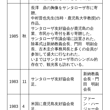
長澤 鼎の胸像をサンタローザ市に寄
贈。
中村晋也先生(当時・鹿児島大学教授)の
作品。
サンタローザ友好協会が鹿児島の企
業、市民から寄付を募り寄贈した。
秋
1985
サンタローザ市議会場に設置された。
除幕式は新納教義会長、門田 明副会
長、古木圭介事務局長と多くの会員が
参加して盛大に行なわれた。
いまではサンタローザ市のシンボル的
存在で、観光客も訪れている。
新納教義
サンタローザ友好協会発
会長・門
1983
11
足。
田 明副
会長
ファー
米国に鹿児島友好協会発
ン・ハー
1983
4
足。
ジャー会