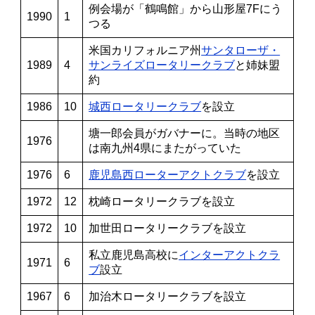
例会場が「鶴鳴館」から山形屋7Fにう
1990
1
つる
米国カリフォルニア州
サンタローザ・
1989
4
サンライズロータリークラブ
と姉妹盟
約
1986
10
城西ロータリークラブ
を設立
塘一郎会員がガバナーに。当時の地区
1976
は南九州4県にまたがっていた
1976
6
鹿児島西ローターアクトクラブ
を設立
1972
12
枕崎ロータリークラブを設立
1972
10
加世田ロータリークラブを設立
私立鹿児島高校に
インターアクトクラ
1971
6
ブ
設立
1967
6
加治木ロータリークラブを設立